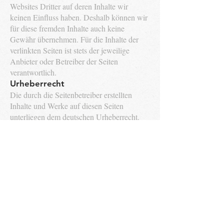
Websites Dritter auf deren Inhalte wir
keinen Einfluss haben. Deshalb können wir
für diese fremden Inhalte auch keine
Gewähr übernehmen. Für die Inhalte der
verlinkten Seiten ist stets der jeweilige
Anbieter oder Betreiber der Seiten
verantwortlich.
Urheberrecht
Die durch die Seitenbetreiber erstellten
Inhalte und Werke auf diesen Seiten
unterliegen dem deutschen Urheberrecht.
Die Vervielfältigung Bearbeitung
Verbreitung und jede Art der Verwertung
außerhalb der Grenzen des Urheberrechts
bedürfen der schriftlichen Zustimmung des
jeweiligen Autors bzw. Erstellers.
DATENSCHUTZERKLÄRU
NG
Für unsere Datenschutzerklärung, öffnen